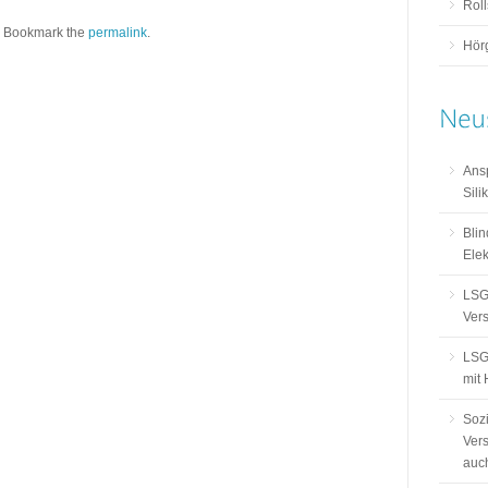
Rol
. Bookmark the
permalink
.
Hör
Ans
Sili
Blin
Elek
LSG
Ver
LSG
mit
Sozi
Ver
auch