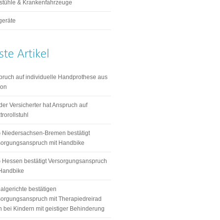
lstühle & Krankenfahrzeuge
geräte
pruch auf individuelle Handprothese aus
kon
der Versicherter hat Anspruch auf
trorollstuhl
 Niedersachsen-Bremen bestätigt
sorgungsanspruch mit Handbike
 Hessen bestätigt Versorgungsanspruch
 Handbike
algerichte bestätigen
sorgungsanspruch mit Therapiedreirad
 bei Kindern mit geistiger Behinderung